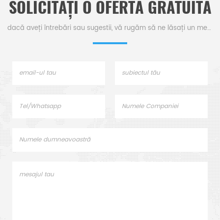
SOLICITAȚI O OFERTĂ GRATUITĂ
dacă aveți întrebări sau sugestii, vă rugăm să ne lăsați un mesaj,